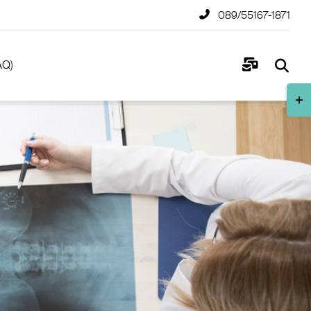
089/55167-1871
AQ)
Togg
Slidi
Bar
Area